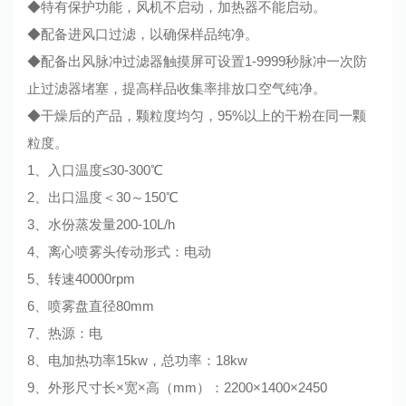
◆特有保护功能，风机不启动，加热器不能启动。
◆配备进风口过滤，以确保样品纯净。
◆配备出风脉冲过滤器触摸屏可设置1-9999秒脉冲一次防
止过滤器堵塞，提高样品收集率排放口空气纯净。
◆干燥后的产品，颗粒度均匀，95%以上的干粉在同一颗
粒度。
1、入口温度≤30-300℃
2、出口温度＜30～150℃
3、水份蒸发量200-10L/h
4、离心喷雾头传动形式：电动
5、转速40000rpm
6、喷雾盘直径80mm
7、热源：电
8、电加热功率15kw，总功率：18kw
9、外形尺寸长×宽×高（mm）：2200×1400×2450