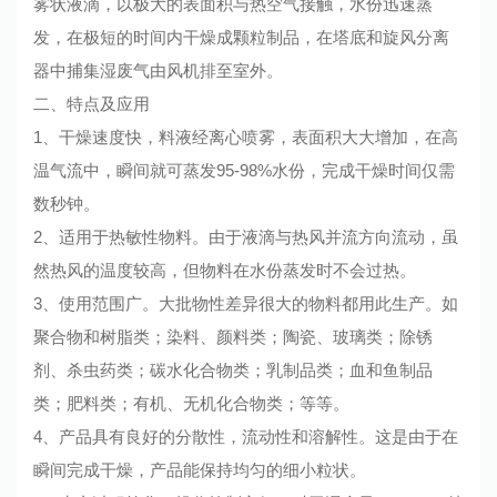
雾状液滴，以极大的表面积与热空气接触，水份迅速蒸
发，在极短的时间内干燥成颗粒制品，在塔底和旋风分离
器中捕集湿废气由风机排至室外。
二、特点及应用
1、干燥速度快，料液经离心喷雾，表面积大大增加，在高
温气流中，瞬间就可蒸发95-98%水份，完成干燥时间仅需
数秒钟。
2、适用于热敏性物料。由于液滴与热风并流方向流动，虽
然热风的温度较高，但物料在水份蒸发时不会过热。
3、使用范围广。大批物性差异很大的物料都用此生产。如
聚合物和树脂类；染料、颜料类；陶瓷、玻璃类；除锈
剂、杀虫药类；碳水化合物类；乳制品类；血和鱼制品
类；肥料类；有机、无机化合物类；等等。
4、产品具有良好的分散性，流动性和溶解性。这是由于在
瞬间完成干燥，产品能保持均匀的细小粒状。