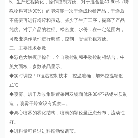
5、生产过程简化，操作控制方便。对于湿含量40-60%（特
殊物料可达90%）的溶液能一次干燥成粉状产品，干燥后
不需要再进行粉碎和筛选、减少了生产工序，提高了产品
纯度。对于产品的粒径、松密度、水份，在一定范围内，
可改变操作条件进行调整，控制、管理都很方便。
三、主要技术参数
◆彩色大触摸屏操作，全自动控制和手动控制相结合，中
英文面板，参数液晶显示。
◆实时调控PID恒温控制技术，控温准确，加热控温精度
±1℃。
◆喷雾、烘干及收集装置采用双镜面优质304不锈钢材质制
造 ，喷雾干燥室设有观察口。
◆离心喷雾的雾化结构，喷粉的颗径呈正态分布，流动性
好。
◆进料量可通过进料蠕动泵调节。