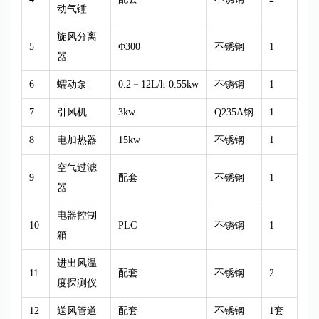
动气锤
旋风分离
5
Φ300
不锈钢
1
器
6
蠕动泵
0.2－12L/h-0.55kw
不锈钢
1
7
引风机
3kw
Q235A钢
1
8
电加热器
15kw
不锈钢
1
空气过滤
9
配套
不锈钢
1
器
电器控制
10
PLC
不锈钢
1
箱
进出风温
11
配套
不锈钢
2
度探测仪
12
送风管道
配套
不锈钢
1套