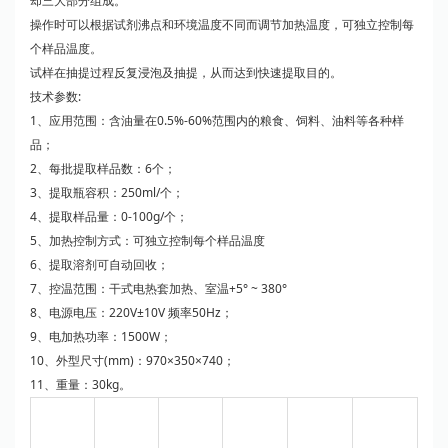
却三大部分组成。
操作时可以根据试剂沸点和环境温度不同而调节加热温度，可独立控制每
个样品温度。
试样在抽提过程反复浸泡及抽提，从而达到快速提取目的。
技术参数:
1、应用范围：含油量在0.5%-60%范围内的粮食、饲料、油料等各种样
品；
2、每批提取样品数：6个；
3、提取瓶容积：250ml/个；
4、提取样品量：0-100g/个；
5、加热控制方式：可独立控制每个样品温度
6、提取溶剂可自动回收；
7、控温范围：干式电热套加热、室温+5° ~ 380°
8、电源电压：220V±10V 频率50Hz；
9、电加热功率：1500W；
10、外型尺寸(mm)：970×350×740；
11、重量：30kg。
网站
关于
产品
在线
新闻
联系
首页
我们
中心
订购
中心
我们